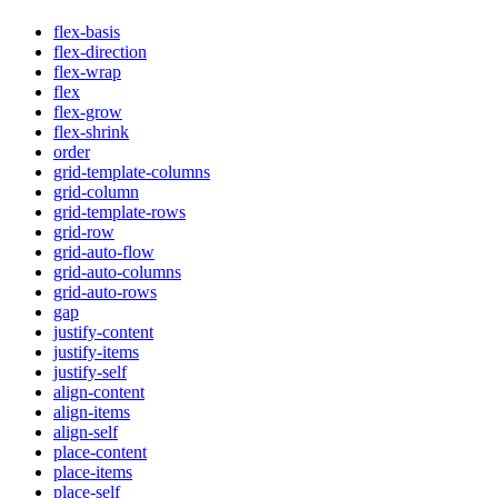
flex-basis
flex-direction
flex-wrap
flex
flex-grow
flex-shrink
order
grid-template-columns
grid-column
grid-template-rows
grid-row
grid-auto-flow
grid-auto-columns
grid-auto-rows
gap
justify-content
justify-items
justify-self
align-content
align-items
align-self
place-content
place-items
place-self