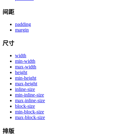
间距
padding
margin
尺寸
width
min-width
max-width
height
min-height
max-height
inline-size
min-inline-size
max-inline-size
block-size
min-block-size
max-block-size
排版