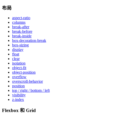
布局
aspect-ratio
columns
break-after
break-before
break-inside
box-decoration-break
box-sizing
display
float
clear
isolation
object-fit
object-position
overflow
overscroll-behavior
position
top / right / bottom / left
visibility
z-index
Flexbox 和 Grid