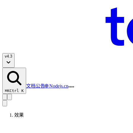
v
4.3
文档
公告
🌐 Nodejs.cn
⌘K
Ctrl K
效果