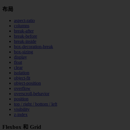
布局
aspect-ratio
columns
break-after
break-before
break-inside
box-decoration-break
box-sizing
display
float
clear
isolation
object-fit
object-position
overflow
overscroll-behavior
position
top / right / bottom / left
visibility
z-index
Flexbox 和 Grid