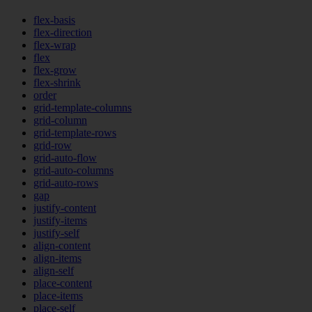
flex-basis
flex-direction
flex-wrap
flex
flex-grow
flex-shrink
order
grid-template-columns
grid-column
grid-template-rows
grid-row
grid-auto-flow
grid-auto-columns
grid-auto-rows
gap
justify-content
justify-items
justify-self
align-content
align-items
align-self
place-content
place-items
place-self