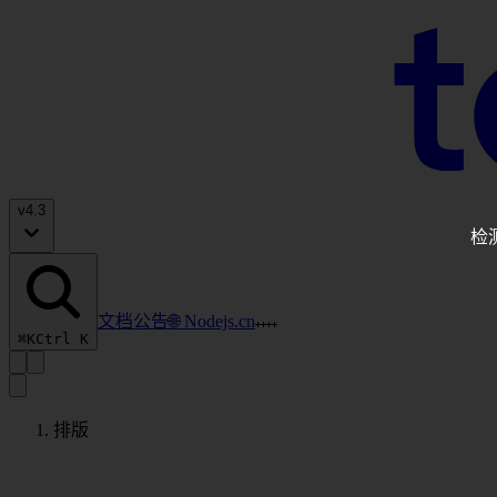
v
4.3
检
文档
公告
🌐 Nodejs.cn
⌘K
Ctrl K
排版