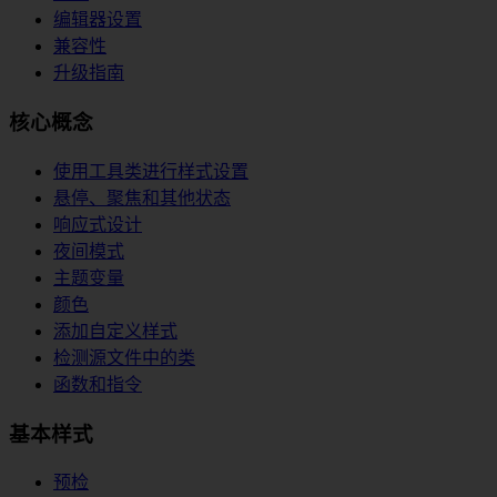
编辑器设置
兼容性
升级指南
核心概念
使用工具类进行样式设置
悬停、聚焦和其他状态
响应式设计
夜间模式
主题变量
颜色
添加自定义样式
检测源文件中的类
函数和指令
基本样式
预检