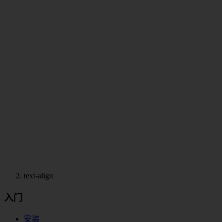
text-align
入门
安装