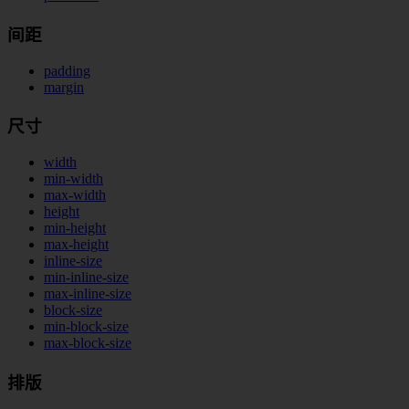
间距
padding
margin
尺寸
width
min-width
max-width
height
min-height
max-height
inline-size
min-inline-size
max-inline-size
block-size
min-block-size
max-block-size
排版