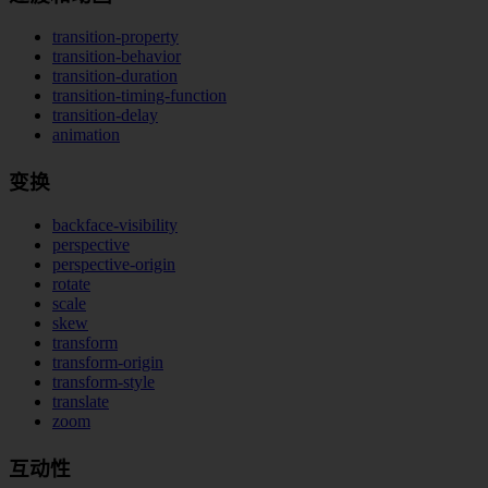
transition-property
transition-behavior
transition-duration
transition-timing-function
transition-delay
animation
变换
backface-visibility
perspective
perspective-origin
rotate
scale
skew
transform
transform-origin
transform-style
translate
zoom
互动性