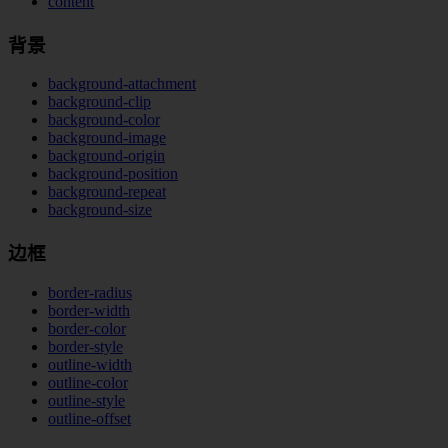
content
背景
background-attachment
background-clip
background-color
background-image
background-origin
background-position
background-repeat
background-size
边框
border-radius
border-width
border-color
border-style
outline-width
outline-color
outline-style
outline-offset