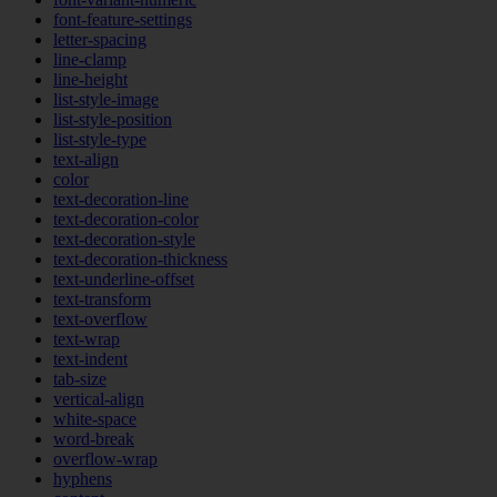
font-feature-settings
letter-spacing
line-clamp
line-height
list-style-image
list-style-position
list-style-type
text-align
color
text-decoration-line
text-decoration-color
text-decoration-style
text-decoration-thickness
text-underline-offset
text-transform
text-overflow
text-wrap
text-indent
tab-size
vertical-align
white-space
word-break
overflow-wrap
hyphens