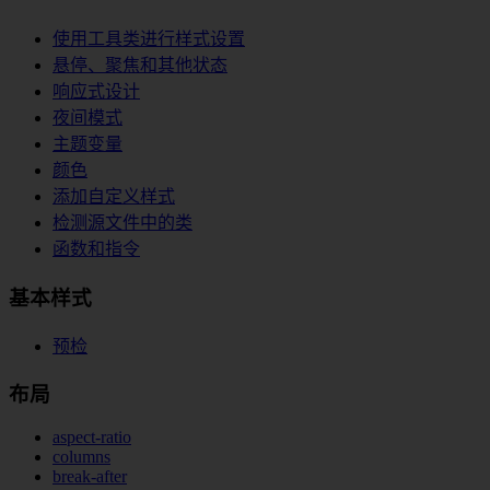
使用工具类进行样式设置
悬停、聚焦和其他状态
响应式设计
夜间模式
主题变量
颜色
添加自定义样式
检测源文件中的类
函数和指令
基本样式
预检
布局
aspect-ratio
columns
break-after