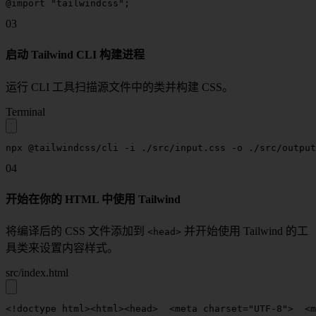
@import
 "tailwindcss"
;
03
启动 Tailwind CLI 构建进程
运行 CLI 工具扫描源文件中的类并构建 CSS。
Terminal
npx
 @tailwindcss/cli
 -i
 ./src/input.css
 -o
 ./src/output
04
开始在你的 HTML 中使用 Tailwind
将编译后的 CSS 文件添加到
并开始使用 Tailwind 的工
<head>
具类来设置内容样式。
src/index.html
<!
doctype
 html
>
<
html
>
<
head
>
  <
meta
 charset
=
"UTF-8"
>
  <
m