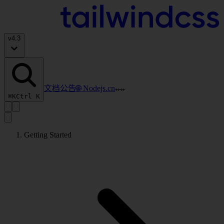
v
4.3
文档
公告
🌐 Nodejs.cn
⌘K
Ctrl K
Getting Started