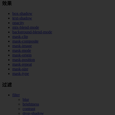
效果
box-shadow
text-shadow
opacity
mix-blend-mode
background-blend-mode
mask-clip
mask-composite
mask-image
mask-mode
mask-origin
mask-position
mask-repeat
mask-size
mask-type
过滤
filter
blur
brightness
contrast
drop-shadow