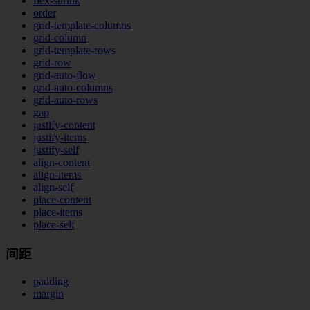
flex-shrink
order
grid-template-columns
grid-column
grid-template-rows
grid-row
grid-auto-flow
grid-auto-columns
grid-auto-rows
gap
justify-content
justify-items
justify-self
align-content
align-items
align-self
place-content
place-items
place-self
间距
padding
margin