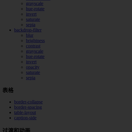
grayscale
hue-rotate
invert
saturate
sepia
backdrop-filter
blur
brightness
contrast
grayscale
hue-rotate
invert
opacity
saturate
sepia
表格
border-collapse
border-spacing
table-layout
caption-side
过渡和动画