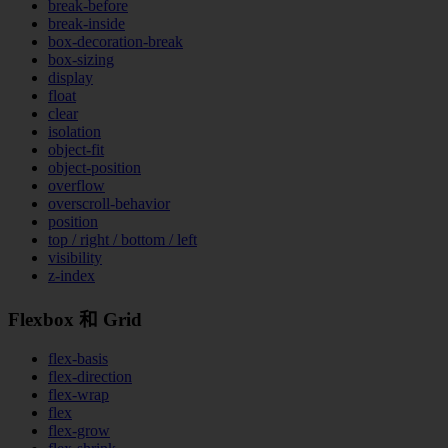
break-before
break-inside
box-decoration-break
box-sizing
display
float
clear
isolation
object-fit
object-position
overflow
overscroll-behavior
position
top / right / bottom / left
visibility
z-index
Flexbox 和 Grid
flex-basis
flex-direction
flex-wrap
flex
flex-grow